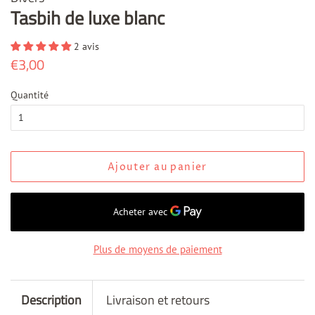
Tasbih de luxe blanc
2 avis
Prix
€3,00
Prix
régulier
réduit
Quantité
Ajouter au panier
Plus de moyens de paiement
Description
Livraison et retours