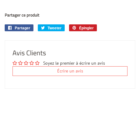
Partager ce produit
Partager
Partager
Tweeter
Tweeter
Épingler
Épingler
sur
sur
sur
Facebook
Twitter
Pinterest
Avis Clients
Soyez le premier à écrire un avis
Écrire un avis