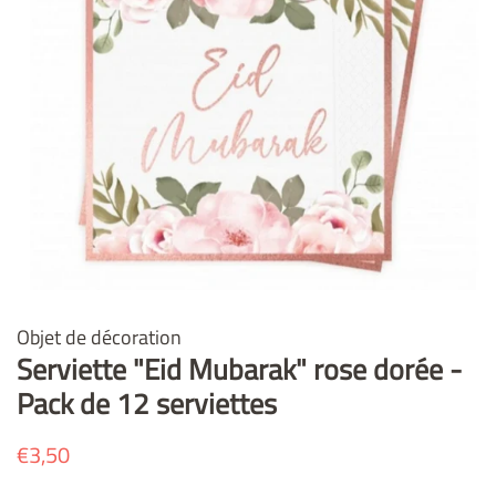
Objet de décoration
Serviette "Eid Mubarak" rose dorée -
Pack de 12 serviettes
Prix
€3,50
Prix
régulier
réduit