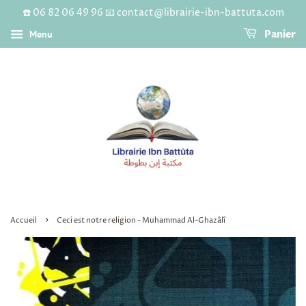
☎️ 06 82 06 49 96 📧 contact@librairie-ibn-battuta.com
Menu
Panier
›
Accueil
Ceci est notre religion - Muhammad Al-Ghazâlî