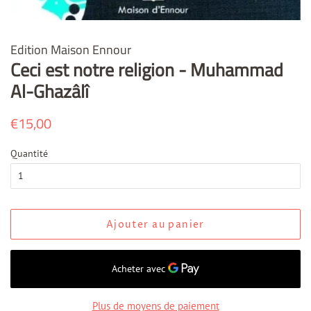
Edition Maison Ennour
Ceci est notre religion - Muhammad
Al-Ghazâlî
Prix
€15,00
Prix
régulier
réduit
Quantité
Ajouter au panier
Plus de moyens de paiement