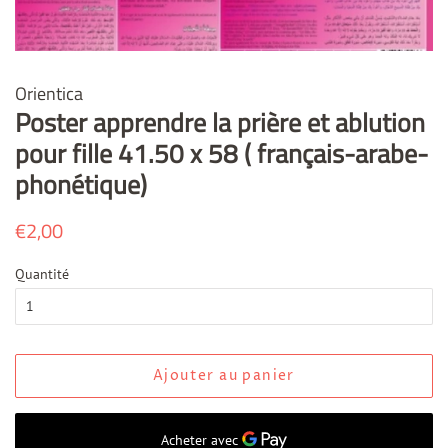
Orientica
Poster apprendre la prière et ablution
pour fille 41.50 x 58 ( français-arabe-
phonétique)
Prix
€2,00
Prix
régulier
réduit
Quantité
Ajouter au panier