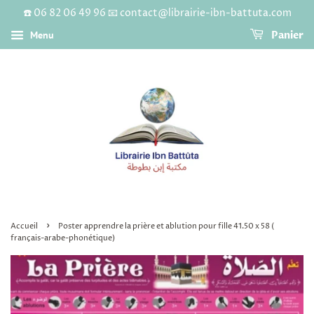
☎️ 06 82 06 49 96 📧 contact@librairie-ibn-battuta.com
Menu
Panier
›
Accueil
Poster apprendre la prière et ablution pour fille 41.50 x 58 (
français-arabe-phonétique)