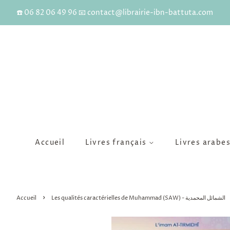
☎️ 06 82 06 49 96 📧 contact@librairie-ibn-battuta.com
Accueil
Livres français
Livres arabe
›
Accueil
Les qualités caractérielles de Muhammad (SAW) - الشمائل المحمدية