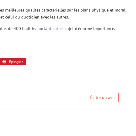
 meilleures qualités caractérielles sur les plans physique et moral,
t celui du quotidien avec les autres.
 plus de 400 hadîths portant sur ce sujet d'énorme importance.
eeter
Épingler
Épingler
sur
tter
Pinterest
Écrire un avis