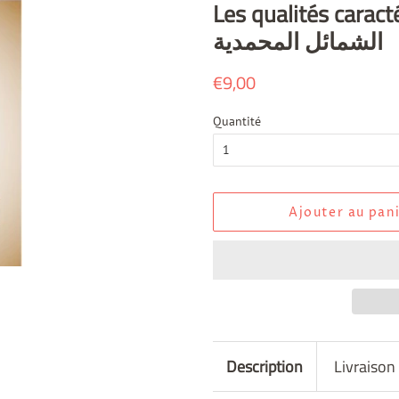
Les qualités carac
الشمائل المحمدية
Prix
€9,00
Prix
régulier
réduit
Quantité
Ajouter au pan
Description
Livraison