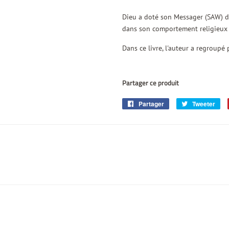
Dieu a doté son Messager (SAW) des
dans son comportement religieux e
Dans ce livre, l'auteur a regroupé
Partager ce produit
Partager
Partager
Tweeter
Tw
sur
sur
Facebook
Twi