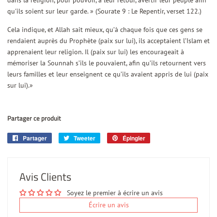
dans la religion, pour pouvoir, à leur retour, avertir leur peuple afin
qu'ils soient sur leur garde. » (Sourate 9 : Le Repentir, verset 122.)
Cela indique, et Allah sait mieux, qu’à chaque fois que ces gens se
rendaient auprès du Prophète (paix sur lui), ils acceptaient l’Islam et
apprenaient leur religion. Il (paix sur lui) les encourageait à
mémoriser la Sounnah s’ils le pouvaient, afin qu’ils retournent vers
leurs familles et leur enseignent ce qu’ils avaient appris de lui (paix
sur lui).»
Partager ce produit
Partager
Partager
Tweeter
Tweeter
Épingler
Épingler
sur
sur
sur
Facebook
Twitter
Pinterest
Avis Clients
Soyez le premier à écrire un avis
Écrire un avis