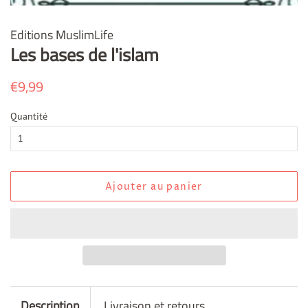
Editions MuslimLife
Les bases de l'islam
Prix
€9,99
Prix
régulier
réduit
Quantité
Ajouter au panier
Description
Livraison et retours