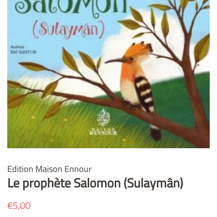
Edition Maison Ennour
Le prophète Salomon (Sulaymân)
Prix
€5,00
Prix
régulier
réduit