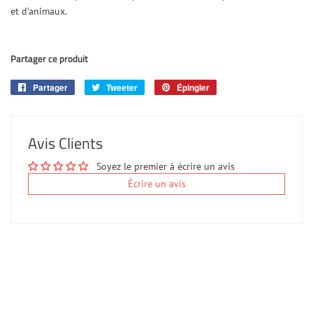
et d’animaux.
Partager ce produit
Partager
Partager
Tweeter
Tweeter
Épingler
Épingler
sur
sur
sur
Facebook
Twitter
Pinterest
Avis Clients
Soyez le premier à écrire un avis
Écrire un avis