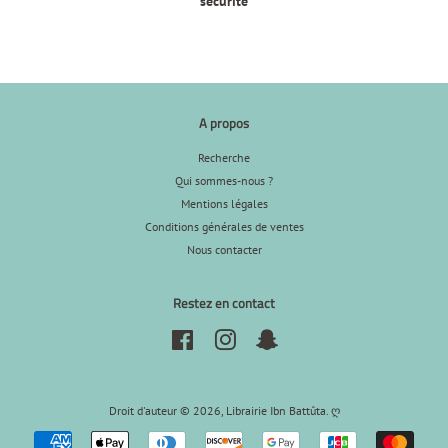
sécurité
A propos
Recherche
Qui sommes-nous ?
Mentions légales
Conditions générales de ventes
Nous contacter
Restez en contact
Facebook
Instagram
Snapchat
Droit d'auteur © 2026,
Librairie Ibn Battûta
.
ღ
Icônes