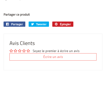
Partager ce produit
Partager
Partager
Tweeter
Tweeter
Épingler
Épingler
sur
sur
sur
Facebook
Twitter
Pinterest
Avis Clients
Soyez le premier à écrire un avis
Écrire un avis