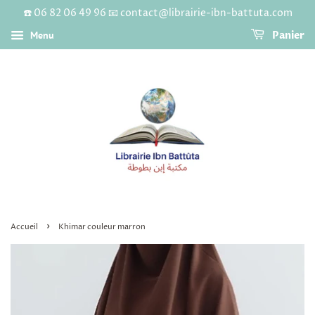
☎️ 06 82 06 49 96 📧 contact@librairie-ibn-battuta.com
Menu
Panier
›
Accueil
Khimar couleur marron