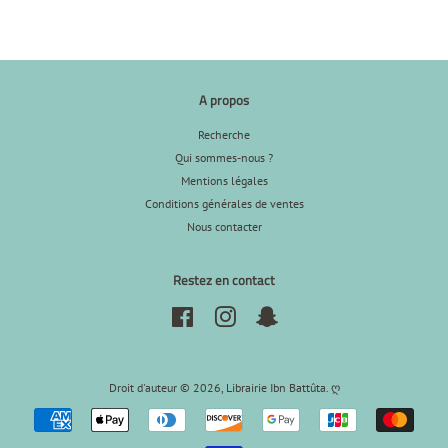
A propos
Recherche
Qui sommes-nous ?
Mentions légales
Conditions générales de ventes
Nous contacter
Restez en contact
Facebook
Instagram
Snapchat
Droit d'auteur © 2026,
Librairie Ibn Battûta
.
ღ
Icônes
Paiement