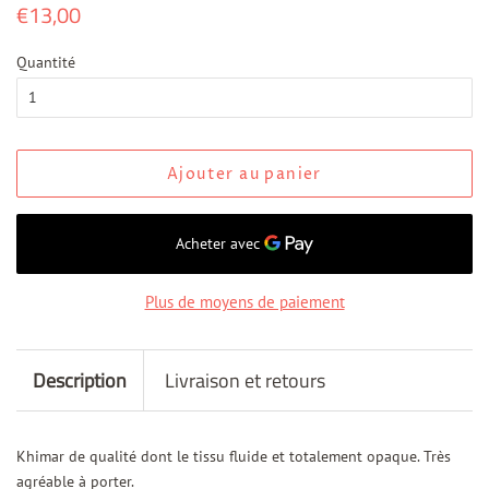
Prix
€13,00
Prix
régulier
réduit
Quantité
Ajouter au panier
Plus de moyens de paiement
Description
Livraison et retours
Khimar de qualité dont le tissu fluide et totalement opaque. Très
agréable à porter.