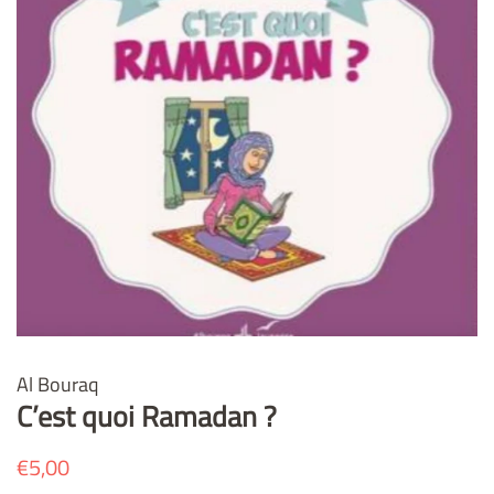
Al Bouraq
C’est quoi Ramadan ?
Prix
€5,00
Prix
régulier
réduit