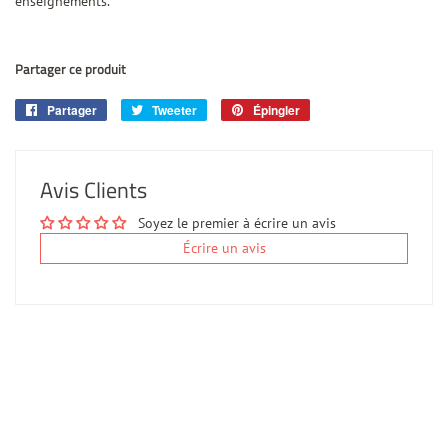
enseignements.
Partager ce produit
Partager
Partager
Tweeter
Tweeter
Épingler
Épingler
sur
sur
sur
Facebook
Twitter
Pinterest
Avis Clients
Soyez le premier à écrire un avis
Écrire un avis