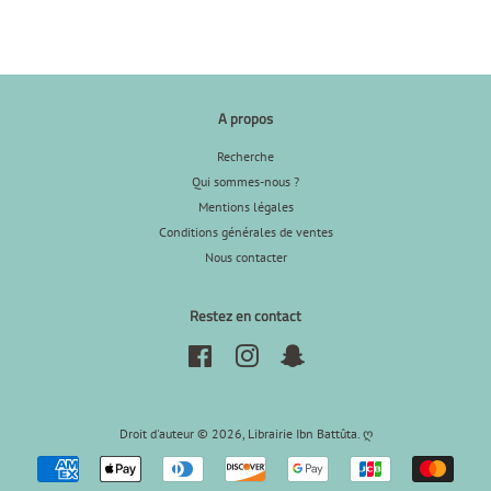
A propos
Recherche
Qui sommes-nous ?
Mentions légales
Conditions générales de ventes
Nous contacter
Restez en contact
Facebook
Instagram
Snapchat
Droit d'auteur © 2026,
Librairie Ibn Battûta
.
ღ
Icônes