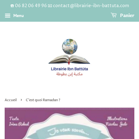
☎️ 06 82 06 49 96 📧 contact@librairie-ibn-battuta.com
Menu
Panier
›
Accueil
C’est quoi Ramadan ?