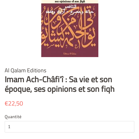
Al Qalam Editions
Imam Ach-Châfi‘î : Sa vie et son
époque, ses opinions et son fiqh
Prix
€22,50
Prix
régulier
réduit
Quantité