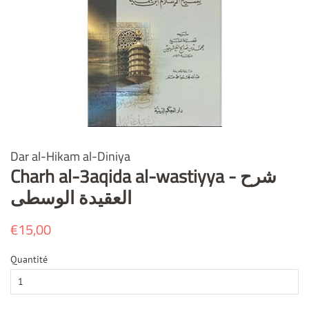
Dar al-Hikam al-Diniya
Charh al-3aqida al-wastiyya - شرح
العقيدة الوسطى
Prix
€15,00
Prix
régulier
réduit
Quantité