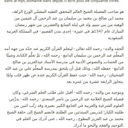
dans le fiqh, domaine dans lequel il écrit plus de cinquante livres.
هو صاحب الفضيلة الشيخ العالم المحقق, الفقيه المفسّر, الورع الزاهد،
محمد ابن صالح بن محمد بن سليمان بن عبد الرحمن آل عثيمين من
الوهبة من بني تميم. ولد في ليلة السابع والعشرين من شهر رمضان
المبارك عام 1347هـ في عنيزة - إحدى مدن القصيم - في المملكة العربية
السعودية.
ألحقه والده - رحمه الله تعالى - ليتعلم القرآن الكريم عند جدّه من جهة أمه
المعلِّم عبد الرحمن بن سليمان الدامغ - رحمه الله -, ثمَّ تعلَّم الكتابة, وشيئًا
من الحساب, والنصوص الأدبية في مدرسة الأستاذ عبدالعزيز بن صالح
الدامغ - حفظه الله -, وذلك قبل أن يلتحق بمدرسة المعلِّم علي بن عبد الله
الشحيتان - رحمه الله - حيث حفظ القرآن الكريم عنده عن ظهر قلب ولمّا
يتجاوز الرابعة عشرة من عمره بعد.
وبتوجيه من والده - رحمه الله - أقبل على طلب العلم الشرعي، وكان
فضيلة الشيخ العلامة عبد الرحمن بن ناصر السعدي - رحمه الله - يدرِّس
العلوم الشرعية والعربية في الجامع الكبير بعنيزة, وقد رتَّب اثنين من
طلبته الكبار؛ لتدريس المبتدئين من الطلبة, فانضم الشيخ إلى حلقة الشيخ
محمد بن عبد العزيز المطوع ـ رحمه الله ـ حتى أدرك من العلم في
التوحيد, والفقه, والنحو ما أدرك.