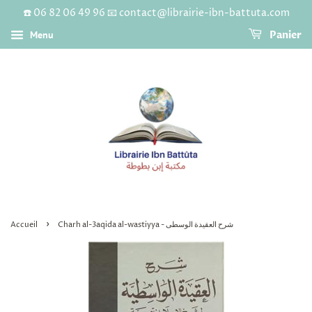
☎️ 06 82 06 49 96 📧 contact@librairie-ibn-battuta.com
Menu
Panier
›
Accueil
Charh al-3aqida al-wastiyya - شرح العقيدة الوسطى