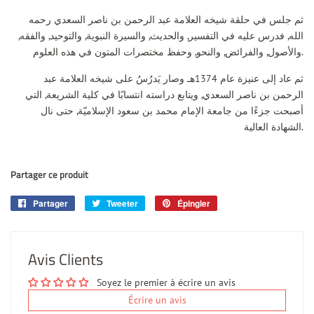
ثم جلس في حلقة شيخه العلامة عبد الرحمن بن ناصر السعدي رحمه
الله, فدرس عليه في التفسير, والحديث, والسيرة النبوية, والتوحيد, والفقه,
والأصول, والفرائض, والنحو, وحفظ مختصرات المتون في هذه العلوم.
ثم عاد إلى عنيزة عام 1374هـ وصار يَدرُسُ على شيخه العلامة عبد
الرحمن بن ناصر السعدي, ويتابع دراسته انتسابًا في كلية الشريعة, التي
أصبحت جزءًا من جامعة الإمام محمد بن سعود الإسلاميّة, حتى نال
الشهادة العالية.
Partager ce produit
Partager
Partager
Tweeter
Tweeter
Épingler
Épingler
sur
sur
sur
Facebook
Twitter
Pinterest
Avis Clients
Soyez le premier à écrire un avis
Écrire un avis