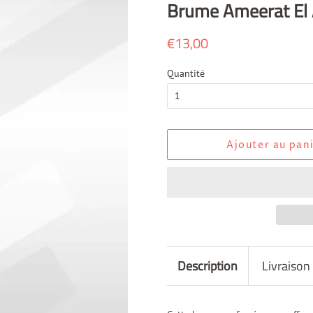
Brume Ameerat El 
Prix
€13,00
Prix
régulier
réduit
Quantité
Ajouter au pan
Description
Livraison