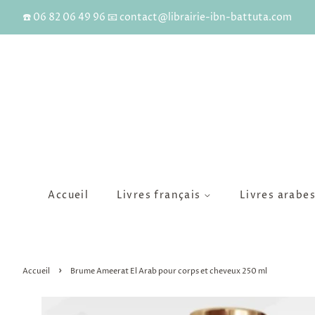
☎️ 06 82 06 49 96 📧 contact@librairie-ibn-battuta.com
Accueil
Livres français
Livres arabe
›
Accueil
Brume Ameerat El Arab pour corps et cheveux 250 ml