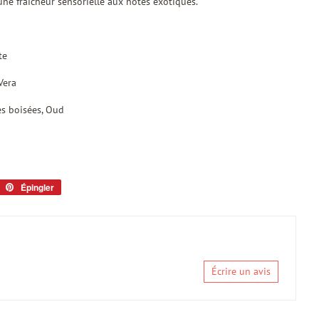
ne fraîcheur sensorielle aux notes exotiques.
te
Vera
es boisées, Oud
eeter
Épingler
Épingler
sur
tter
Pinterest
Écrire un avis