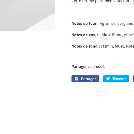
Cette brume parfumée vous offre u
Notes de tête :
Agrumes, Bergamo
Notes de cœur :
Musc Blanc, Aloé 
Notes de fond :
Jasmin, Musc, Not
Partager ce produit
Partager
Partager
Tweeter
Tw
sur
sur
Facebook
Twi