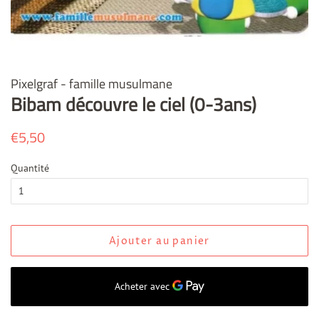
Pixelgraf - famille musulmane
Bibam découvre le ciel (0-3ans)
Prix
€5,50
Prix
régulier
réduit
Quantité
Ajouter au panier