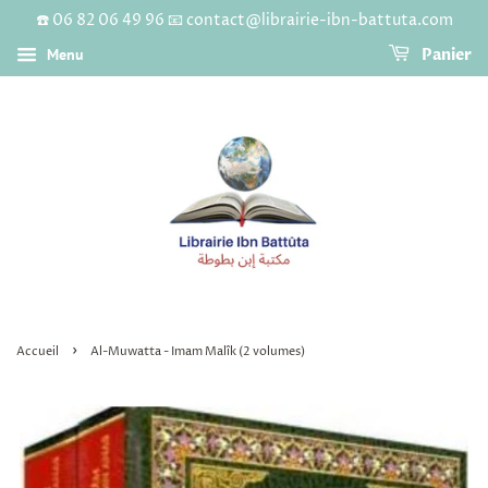
☎️ 06 82 06 49 96 📧 contact@librairie-ibn-battuta.com
Menu
Panier
›
Accueil
Al-Muwatta - Imam Malîk (2 volumes)