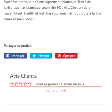
Synthèse pratique de l´enseignement islamique Traité de
jurisprudence islamique selon rite Mâlikite. C’est un livre
rassemblant hadith et fiqh basé sur une méthodologie à la fois
claire et bien conçu.
Partager ce produit
Partager
Partager
Tweeter
Tweeter
Épingler
Épingler
sur
sur
sur
Facebook
Twitter
Pinterest
Avis Clients
Soyez le premier à écrire un avis
Écrire un avis