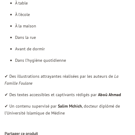
À table
À l’école
À la maison
Dans la rue
Avant de dormir
Dans l’hygiène quotidienne
✔ Des illustrations attrayantes réalisées par les auteurs de
La
Famille Foulane
✔ Des textes accessibles et captivants rédigés par
Aboû Ahmad
✔ Un contenu supervisé par
Salim Mchich
, docteur diplômé de
l’Université Islamique de Médine
Partager ce produit