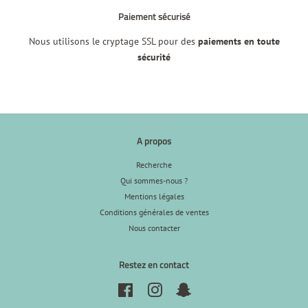
Paiement sécurisé
Nous utilisons le cryptage SSL pour des
paiements en toute
sécurité
A propos
Recherche
Qui sommes-nous ?
Mentions légales
Conditions générales de ventes
Nous contacter
Restez en contact
Facebook
Instagram
Snapchat